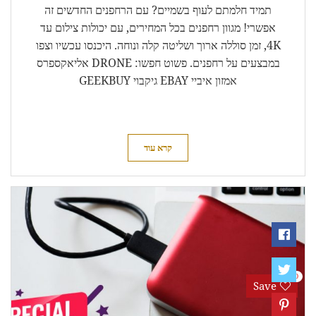
תמיד חלמתם לעוף בשמיים? עם הרחפנים החדשים זה
אפשרי! מגוון רחפנים בכל המחירים, עם יכולות צילום עד
4K, זמן סוללה ארוך ושליטה קלה ונוחה. היכנסו עכשיו וצפו
במבצעים על רחפנים. פשוט חפשו: DRONE אליאקספרס
אמזון איביי EBAY גיקבוי GEEKBUY
קרא עוד
0
Save