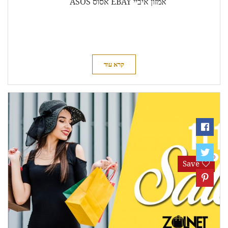
אמזון איביי EBAY אסוס ASOS
קרא עוד
0
Save