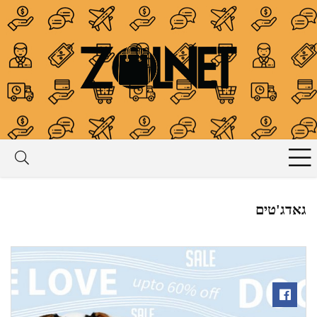
גאדג'טים