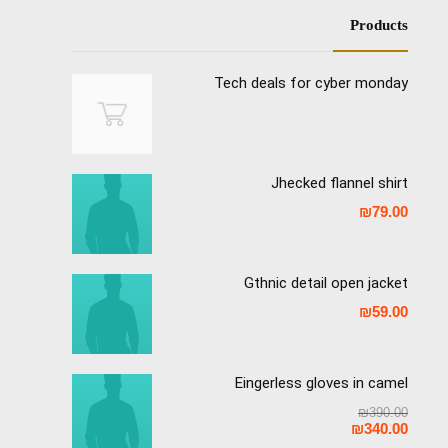
Products
Tech deals for cyber monday
Jhecked flannel shirt
₪
79.00
Gthnic detail open jacket
₪
59.00
Eingerless gloves in camel
₪
390.00
₪
340.00