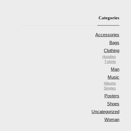
Categories
Accessories
Bags
Clothing
Hoodies
T-shirts
Man
Music
Albums
Singles
Posters
Shoes
Uncategorized
Woman